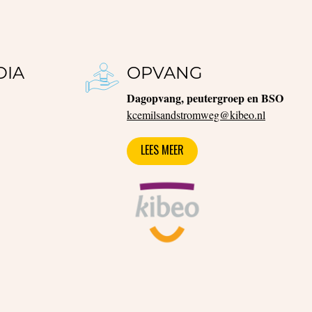
DIA
OPVANG
Dagopvang, peutergroep en BSO
kcemilsandstromweg@kibeo.nl
LEES MEER