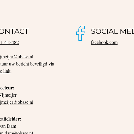
ONTACT
SOCIAL ME
11-413482
facebook.com
ijmeijer@obase.nl
stuur uw bericht beveiligd via
e link
.
ecteur:
Nijmeijer
ijmeijer@obase.nl
atieleider:
 van Dam
van.dam@obase.nl