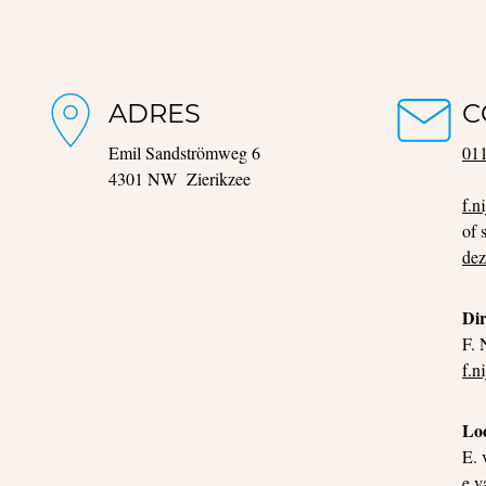
ADRES
C
Emil Sandströmweg 6
01
4301 NW Zierikzee
f.n
of 
dez
Dir
F. 
f.n
Loc
E.
e.