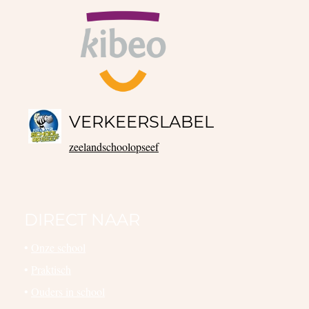
VERKEERSLABEL
zeelandschoolopseef
DIRECT NAAR
•
Onze school
•
Praktisch
•
Ouders in school