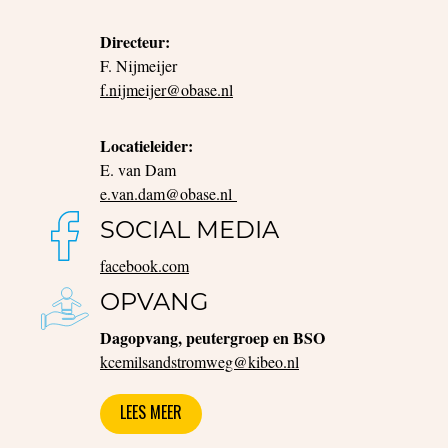
Directeur:
F. Nijmeijer
f.nijmeijer@obase.nl
Locatieleider:
E. van Dam
e.van.dam@obase.nl
SOCIAL MEDIA
facebook.com
OPVANG
Dagopvang, peutergroep en BSO
kcemilsandstromweg@kibeo.nl
LEES MEER