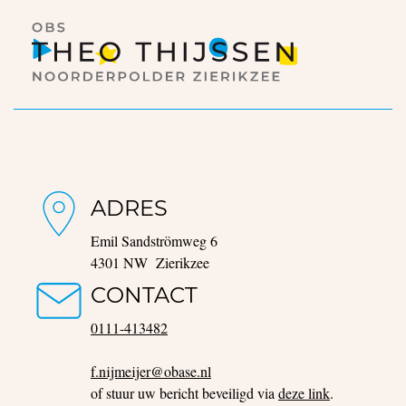
ADRES
Emil Sandströmweg 6
4301 NW Zierikzee
CONTACT
0111-413482
f.nijmeijer@obase.nl
of stuur uw bericht beveiligd via
deze link
.